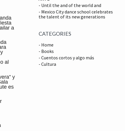
- Until the and of the world and
- Mexico City dance school celebrates
the talent of its new generations
banda
fiesta
ilar a
CATEGORIES
nda
- Home
ara
- Books
 y
- Cuentos cortos y algo más
o al
- Cultura
vera” y
Sala
ute es
r
a