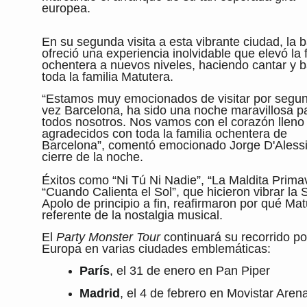
europea.
En su segunda visita a esta vibrante ciudad, la 
ofreció una experiencia inolvidable que elevó la 
ochentera a nuevos niveles, haciendo cantar y ba
toda la familia Matutera.
“Estamos muy emocionados de visitar por segu
vez Barcelona, ha sido una noche maravillosa p
todos nosotros. Nos vamos con el corazón lleno
agradecidos con toda la familia ochentera de
Barcelona”, comentó emocionado Jorge D'Alessi
cierre de la noche.
Éxitos como “Ni Tú Ni Nadie”, “La Maldita Prima
“Cuando Calienta el Sol”, que hicieron vibrar la 
Apolo de principio a fin, reafirmaron por qué Mat
referente de la nostalgia musical.
El
Party Monster Tour
continuará su recorrido po
Europa en varias ciudades emblemáticas:
París
, el 31 de enero en Pan Piper
Madrid
, el 4 de febrero en Movistar Aren